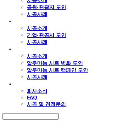
시공소개
공원·관광지 도안
시공사례
기업·관공서
시공소개
기업·관공서 도안
시공사례
알루미늄 시트
시공소개
알루미늄 시트 벽화 도안
알루미늄 시트 캠페인 도안
시공사례
고객지원
회사소식
FAQ
시공 및 견적문의
Search
검색
Log In
로그인
Cart
장바구니