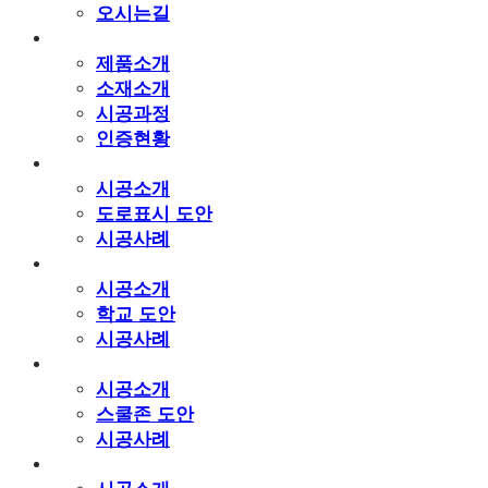
오시는길
로드팩토리 솔루션
제품소개
소재소개
시공과정
인증현황
도로표지
시공소개
도로표시 도안
시공사례
학교
시공소개
학교 도안
시공사례
스쿨존
시공소개
스쿨존 도안
시공사례
공원·관광지