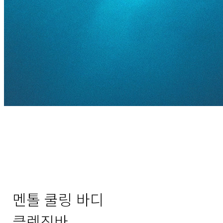
멘톨 쿨링 바디
클렌징바