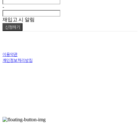
-
재입고 시 알림
신청하기
이용약관
개인정보처리방침
사업자정보확인
상호: (주)로드팩토리 | 대표: 최정호 | 전화: 010-4624-8606 | 이메일:
road9449@naver.com
주소: 충남 아산시 신창면 순천향로 22-12, 앙뜨레프레너관 308호 | 사업자등록번호:
217-
88-01871
| 호스팅제공자: (주)식스샵