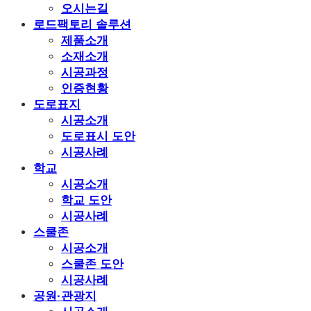
오시는길
로드팩토리 솔루션
제품소개
소재소개
시공과정
인증현황
도로표지
시공소개
도로표시 도안
시공사례
학교
시공소개
학교 도안
시공사례
스쿨존
시공소개
스쿨존 도안
시공사례
공원·관광지