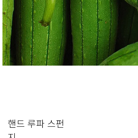
핸드 루파 스펀
지