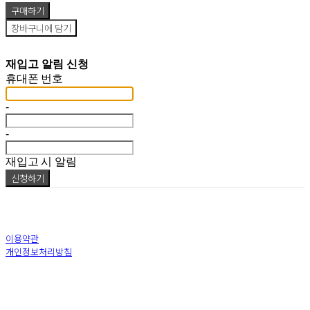
구매하기
장바구니에 담기
재입고 알림 신청
휴대폰 번호
-
-
재입고 시 알림
신청하기
이용약관
개인정보처리방침
사업자정보확인
상호: (주)로드팩토리 | 대표: 최정호 | 전화: 010-4624-8606 | 이메일:
road9449@naver.com